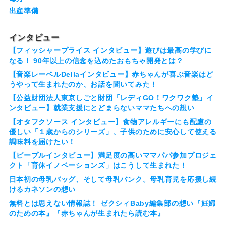
出産準備
インタビュー
【フィッシャープライス インタビュー】遊びは最高の学びに
なる！ 90年以上の信念を込めたおもちゃ開発とは？
【音楽レーベルDellaインタビュー】赤ちゃんが喜ぶ音楽はど
うやって生まれたのか、お話を聞いてみた！
【公益財団法人東京しごと財団「レディGO！ワクワク塾」イ
ンタビュー】就業支援にとどまらないママたちへの想い
【オタフクソース インタビュー】食物アレルギーにも配慮の
優しい「１歳からのシリーズ」、子供のために安心して使える
調味料を届けたい！
【ピープルインタビュー】満足度の高いママパパ参加プロジェ
クト「育休イノベーションズ」はこうして生まれた！
日本初の母乳バッグ、そして母乳バンク。母乳育児を応援し続
けるカネソンの想い
無料とは思えない情報誌！ ゼクシィBaby編集部の想い『妊婦
のための本』『赤ちゃんが生まれたら読む本』