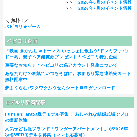
＞＞
2026年6月のイベント情報
＞＞
2026年7月のイベント情報
＼ 無料！／
ベビヨリ★ゲーム
ベビヨリ企画
『映画 きかんしゃトーマス いっしょに歌おう!ドレミファ♪ソ
ドー島』親子ペア鑑賞券プレゼント＊ベビヨリ特別企画
重要なお知らせ＊ベビヨリの偽アカウント発生について
あなただけの表紙でいつもそばに。おまもり緊急連絡先カード
無料配布中
夢ふくらむ♪ワクワクふうせんシート無料ダウンロード
モデルリ新着記事
FunFenFantの親子モデル募集！ おしゃれな結婚式場でプロ
の撮影体験
人気子ども服ブランド「ワンダーアパートメント」が2026年
秋冬WEBモデルを募集（ママも応募可）