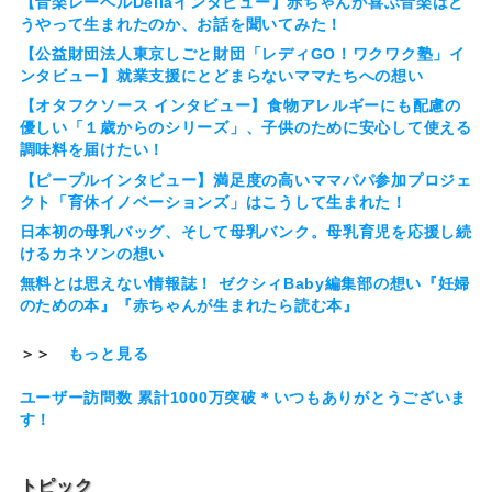
【音楽レーベルDellaインタビュー】赤ちゃんが喜ぶ音楽はど
うやって生まれたのか、お話を聞いてみた！
【公益財団法人東京しごと財団「レディGO！ワクワク塾」イ
ンタビュー】就業支援にとどまらないママたちへの想い
【オタフクソース インタビュー】食物アレルギーにも配慮の
優しい「１歳からのシリーズ」、子供のために安心して使える
調味料を届けたい！
【ピープルインタビュー】満足度の高いママパパ参加プロジェ
クト「育休イノベーションズ」はこうして生まれた！
日本初の母乳バッグ、そして母乳バンク。母乳育児を応援し続
けるカネソンの想い
無料とは思えない情報誌！ ゼクシィBaby編集部の想い『妊婦
のための本』『赤ちゃんが生まれたら読む本』
＞＞
もっと見る
ユーザー訪問数 累計1000万突破＊いつもありがとうございま
す！
トピック