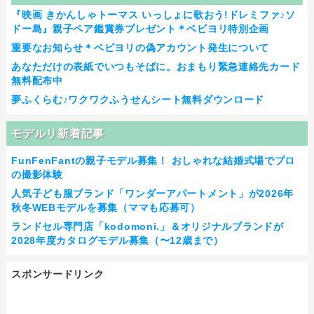
『映画 きかんしゃトーマス いっしょに歌おう!ドレミファ♪ソ
ドー島』親子ペア鑑賞券プレゼント＊ベビヨリ特別企画
重要なお知らせ＊ベビヨリの偽アカウント発生について
あなただけの表紙でいつもそばに。おまもり緊急連絡先カード
無料配布中
夢ふくらむ♪ワクワクふうせんシート無料ダウンロード
モデルリ新着記事
FunFenFantの親子モデル募集！ おしゃれな結婚式場でプロ
の撮影体験
人気子ども服ブランド「ワンダーアパートメント」が2026年
秋冬WEBモデルを募集（ママも応募可）
ランドセル専門店「kodomoni.」＆オリジナルブランドが
2028年度カタログモデル募集（〜12歳まで）
スポンサードリンク