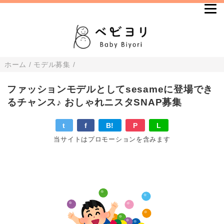
ホーム
/
モデル募集
/
ファッションモデルとしてsesameに登場でき
るチャンス♪ おしゃれニスタSNAP募集
t
f
B!
P
L
当サイトはプロモーションを含みます