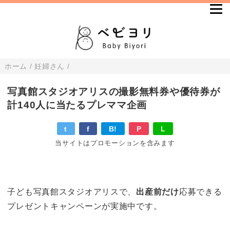
ホーム
/
妊婦さん
/
写真館スタジオアリスの撮影無料券や優待券が
計140人に当たるプレママ企画
t
f
B!
P
L
当サイトはプロモーションを含みます
子ども写真館スタジオアリスで、
出産前だけ
応募できる
プレゼントキャンペーンが実施中です。