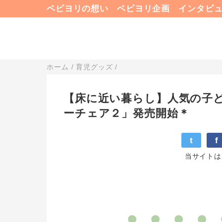
ベビヨリの想い
ベビヨリ企画
インタビ
ホーム
/
育児グッズ
/
【床に近い暮らし】人気の子
ーチェア２」発売開始＊
t
f
当サイトは