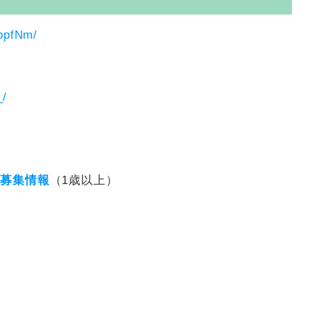
ppfNm/
_/
ル募集情報
（1歳以上）