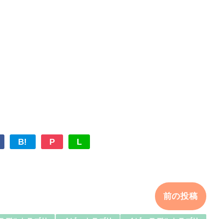
B!
P
L
前の投稿