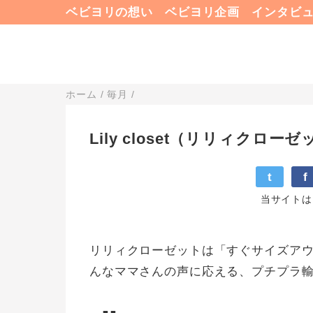
ベビヨリの想い
ベビヨリ企画
インタビ
ホーム
/
毎月
/
Lily closet（リリィク
t
f
当サイトは
リリィクローゼットは「すぐサイズア
んなママさんの声に応える、プチプラ