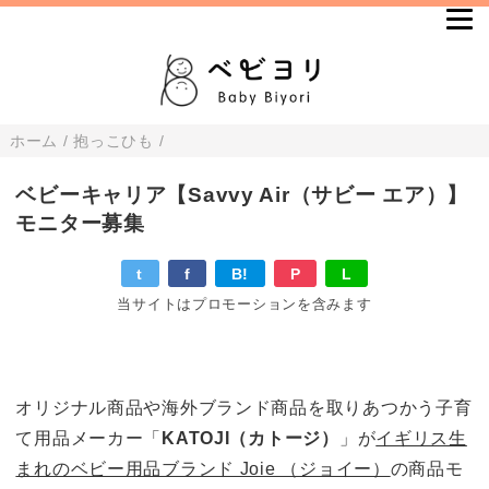
ホーム
/
抱っこひも
/
ベビーキャリア【Savvy Air（サビー エア）】
モニター募集
t
f
B!
P
L
当サイトはプロモーションを含みます
オリジナル商品や海外ブランド商品を取りあつかう子育
て用品メーカー「
KATOJI（カトージ）
」が
イギリス生
まれのベビー用品ブランド Joie （ジョイー）
の商品モ