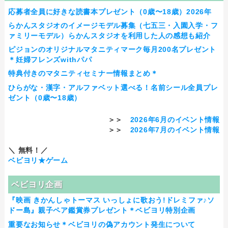
応募者全員に好きな読書本プレゼント（0歳〜18歳）2026年
らかんスタジオのイメージモデル募集（七五三・入園入学・フ
ァミリーモデル）らかんスタジオを利用した人の感想も紹介
ピジョンのオリジナルマタニティマーク毎月200名プレゼント
＊妊婦フレンズwithパパ
特典付きのマタニティセミナー情報まとめ＊
ひらがな・漢字・アルファベット選べる！名前シール全員プレ
ゼント（0歳〜18歳）
＞＞
2026年6月のイベント情報
＞＞
2026年7月のイベント情報
＼ 無料！／
ベビヨリ★ゲーム
ベビヨリ企画
『映画 きかんしゃトーマス いっしょに歌おう!ドレミファ♪ソ
ドー島』親子ペア鑑賞券プレゼント＊ベビヨリ特別企画
重要なお知らせ＊ベビヨリの偽アカウント発生について