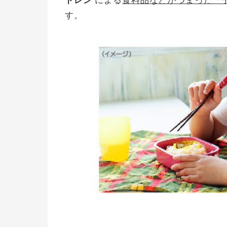
ドレン
による
食料品などがつまった「
す。