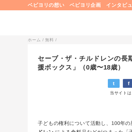
ベビヨリの想い
ベビヨリ企画
インタビ
ホーム
/
無料
/
セーブ・ザ・チルドレンの長期
援ボックス」（0歳〜18歳）
t
f
当サイトは
子どもの権利について活動し、100年