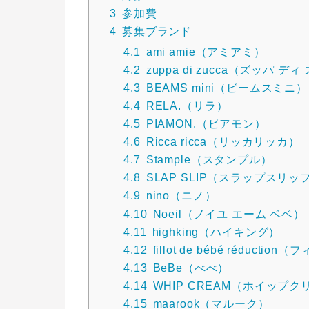
3
参加費
4
募集ブランド
4.1
ami amie（アミアミ）
4.2
zuppa di zucca（ズッパ デ
4.3
BEAMS mini（ビームスミニ）
4.4
RELA.（リラ）
4.5
PIAMON.（ピアモン）
4.6
Ricca ricca（リッカリッカ）
4.7
Stample（スタンプル）
4.8
SLAP SLIP（スラップスリッ
4.9
nino（ニノ）
4.10
Noeil（ノイユ エーム ベベ）
4.11
highking（ハイキング）
4.12
fillot de bébé rédu
4.13
BeBe（べべ）
4.14
WHIP CREAM（ホイップク
4.15
maarook（マルーク）