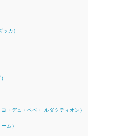
ィ ズッカ）
プ）
ction（フィヨ・デュ・ベベ・ ルダクティオン）
リーム）