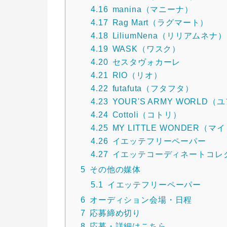
4.16
manina（マニーナ）
4.17
Rag Mart（ラグマート）
4.18
LiliumNena（リリアムネナ）
4.19
WASK（ワスク）
4.20
セスタヴォカーレ
4.21
RIO（リオ）
4.22
futafuta（フタフタ）
4.23
YOUR'S ARMY WORL
4.24
Cottoli（コトリ）
4.25
MY LITTLE WONDER（
4.26
イエッテフリーペーパー
4.27
イエッテコーディネートコレ
5
その他の媒体
5.1
イエッテフリーペーパー
6
オーディション会場・日程
7
応募締め切り
8
応募・詳細はこちら