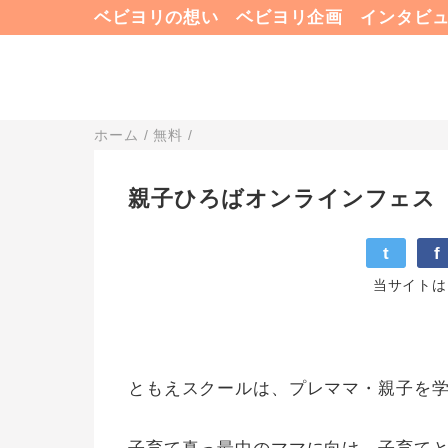
ベビヨリの想い
ベビヨリ企画
インタビ
ホーム
/
無料
/
親子ひろばオンラインフェス
t
f
当サイトは
ともえスクールは、プレママ・親子を