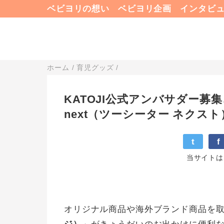
ベビヨリの想い
ベビヨリ企画
インタビ
ホーム
/
育児グッズ
/
KATOJI公式アンバサダー募集
next（ツーシーター ネクスト
t
f
当サイトは
オリジナル商品や海外ブランド商品を