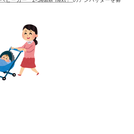
カー「2-Seater next」
のアンバサダーを募