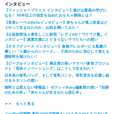
インタビュー
【フィッシャープライス インタビュー】遊びは最高の学びに
なる！ 90年以上の信念を込めたおもちゃ開発とは？
【音楽レーベルDellaインタビュー】赤ちゃんが喜ぶ音楽はど
うやって生まれたのか、お話を聞いてみた！
【公益財団法人東京しごと財団「レディGO！ワクワク塾」イ
ンタビュー】就業支援にとどまらないママたちへの想い
【オタフクソース インタビュー】食物アレルギーにも配慮の
優しい「１歳からのシリーズ」、子供のために安心して使える
調味料を届けたい！
【ピープルインタビュー】満足度の高いママパパ参加プロジェ
クト「育休イノベーションズ」はこうして生まれた！
日本初の母乳バッグ、そして母乳バンク。母乳育児を応援し続
けるカネソンの想い
無料とは思えない情報誌！ ゼクシィBaby編集部の想い『妊婦
のための本』『赤ちゃんが生まれたら読む本』
＞＞
もっと見る
ユーザー訪問数 累計1000万突破＊いつもありがとうございま