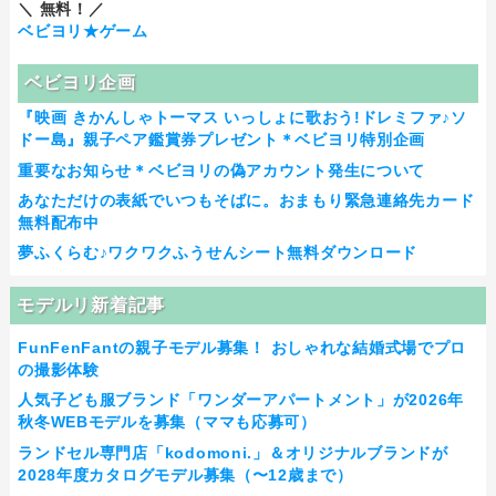
＼ 無料！／
ベビヨリ★ゲーム
ベビヨリ企画
『映画 きかんしゃトーマス いっしょに歌おう!ドレミファ♪ソ
ドー島』親子ペア鑑賞券プレゼント＊ベビヨリ特別企画
重要なお知らせ＊ベビヨリの偽アカウント発生について
あなただけの表紙でいつもそばに。おまもり緊急連絡先カード
無料配布中
夢ふくらむ♪ワクワクふうせんシート無料ダウンロード
モデルリ新着記事
FunFenFantの親子モデル募集！ おしゃれな結婚式場でプロ
の撮影体験
人気子ども服ブランド「ワンダーアパートメント」が2026年
秋冬WEBモデルを募集（ママも応募可）
ランドセル専門店「kodomoni.」＆オリジナルブランドが
2028年度カタログモデル募集（〜12歳まで）