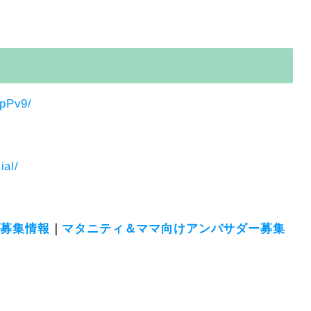
hpPv9/
ial/
ル募集情報
｜
マタニティ＆ママ向けアンバサダー募集