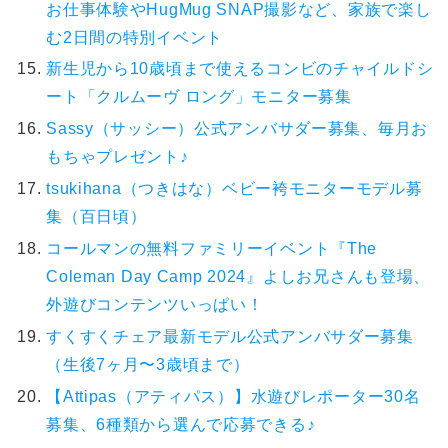
お仕事体験やHugMug SNAP撮影など、家族で楽し
む2日間の特別イベント
新生児から10歳頃まで使えるコンビのチャイルドシ
ート「クルムーヴ ロング」モニター募集
Sassy（サッシー）公式アンバサダー募集、毎月お
もちゃプレゼント♪
tsukihana（つきはな）ベビー袴モニターモデル募
集（百日頃）
コールマンの無料ファミリーイベント『The
Coleman Day Camp 2024』よしお兄さんも登場、
外遊びコンテンツいっぱい！
すくすくチェア最新モデル公式アンバサダー募集
（生後7ヶ月〜3歳頃まで）
【Attipas（アティパス）】水遊びレポーター30名
募集、6種類から選んで応募できる♪