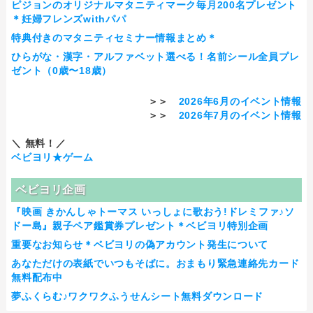
ピジョンのオリジナルマタニティマーク毎月200名プレゼント
＊妊婦フレンズwithパパ
特典付きのマタニティセミナー情報まとめ＊
ひらがな・漢字・アルファベット選べる！名前シール全員プレ
ゼント（0歳〜18歳）
＞＞
2026年6月のイベント情報
＞＞
2026年7月のイベント情報
＼ 無料！／
ベビヨリ★ゲーム
ベビヨリ企画
『映画 きかんしゃトーマス いっしょに歌おう!ドレミファ♪ソ
ドー島』親子ペア鑑賞券プレゼント＊ベビヨリ特別企画
重要なお知らせ＊ベビヨリの偽アカウント発生について
あなただけの表紙でいつもそばに。おまもり緊急連絡先カード
無料配布中
夢ふくらむ♪ワクワクふうせんシート無料ダウンロード