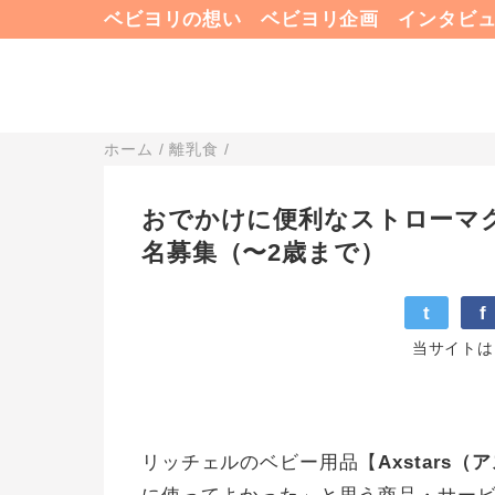
ベビヨリの想い
ベビヨリ企画
インタビ
ホーム
/
離乳食
/
おでかけに便利なストローマグ「
名募集（〜2歳まで）
t
f
当サイトは
リッチェルのベビー用品【
Axstars