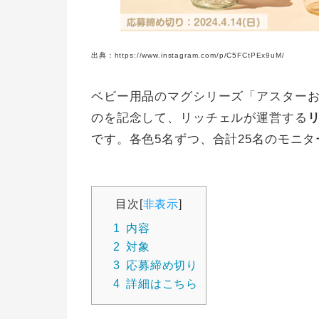
出典：https://www.instagram.com/p/C5FCtPEx9uM/
ベビー用品のマグシリーズ「アスターお
のを記念して、リッチェルが運営する
リ
です。各色5名ずつ、合計25名のモニ
目次
[
非表示
]
1
内容
2
対象
3
応募締め切り
4
詳細はこちら