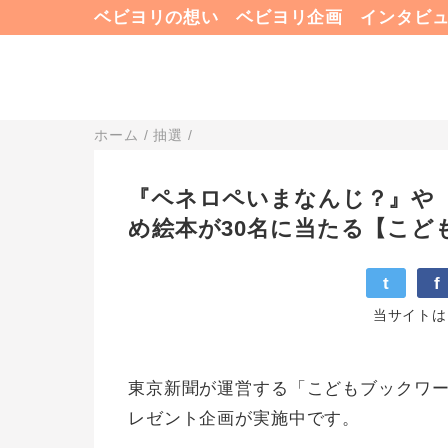
ベビヨリの想い
ベビヨリ企画
インタビ
ホーム
/
抽選
/
『ペネロペいまなんじ？』や
め絵本が30名に当たる【こど
t
f
当サイトは
東京新聞が運営する「こどもブックワ
レゼント企画が実施中です。