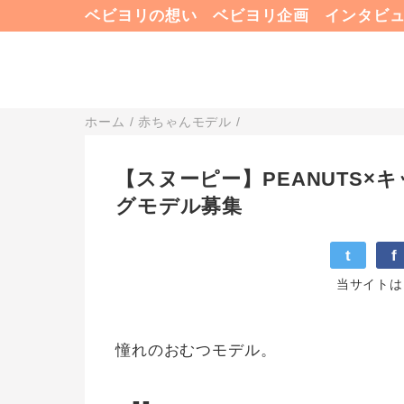
ベビヨリの想い
ベビヨリ企画
インタビ
ホーム
/
赤ちゃんモデル
/
【スヌーピー】PEANUTS
グモデル募集
t
f
当サイトは
憧れのおむつモデル。