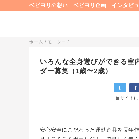
ベビヨリの想い
ベビヨリ企画
インタビ
ホーム
/
モニター
/
いろんな全身遊びができる室
ダー募集（1歳〜2歳）
t
f
当サイトは
安心安全にこだわった運動遊具を長年