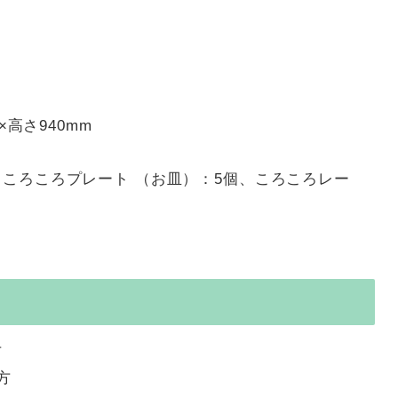
×高さ940mm
、ころころプレート （お皿）：5個、ころころレー
方
方