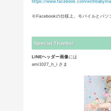
https://www.facebook.com/withbabym
※Facebookの仕様上、モバイルと
Special Thanks!
LINEヘッダー画像
には
ami1027_h_i さま