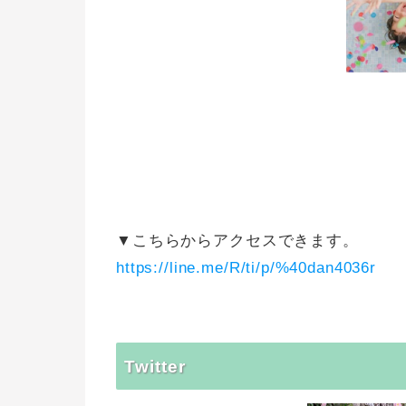
▼こちらからアクセスできます。
https://line.me/R/ti/p/%40dan4036r
Twitter