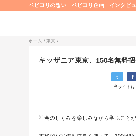
ベビヨリの想い
ベビヨリ企画
インタビ
ホーム
/
東京
/
キッザニア東京、150名無料招
t
f
当サイトは
社会のしくみを楽しみながら学ぶこと