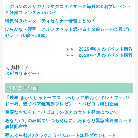
ピジョンのオリジナルマタニティマーク毎月200名プレゼント
＊妊婦フレンズwithパパ
特典付きのマタニティセミナー情報まとめ＊
ひらがな・漢字・アルファベット選べる！名前シール全員プレ
ゼント（0歳〜18歳）
＞＞
2026年6月のイベント情報
＞＞
2026年7月のイベント情報
＼ 無料！／
ベビヨリ★ゲーム
ベビヨリ企画
『映画 きかんしゃトーマス いっしょに歌おう!ドレミファ♪ソ
ドー島』親子ペア鑑賞券プレゼント＊ベビヨリ特別企画
重要なお知らせ＊ベビヨリの偽アカウント発生について
あなただけの表紙でいつもそばに。おまもり緊急連絡先カード
無料配布中
夢ふくらむ♪ワクワクふうせんシート無料ダウンロード