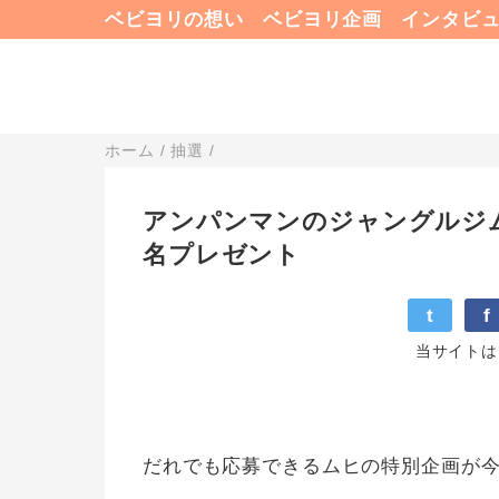
ベビヨリの想い
ベビヨリ企画
インタビ
ホーム
/
抽選
/
アンパンマンのジャングルジム
名プレゼント
t
f
当サイトは
だれでも応募できるムヒの特別企画が