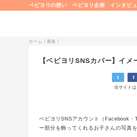
ベビヨリの想い
ベビヨリ企画
インタビ
ホーム
/
募集
/
【ベビヨリSNSカバー】イメー
t
f
当サイトは
ベビヨリSNSアカウント（Facebook・
ー部分を飾ってくれるお子さんの写真