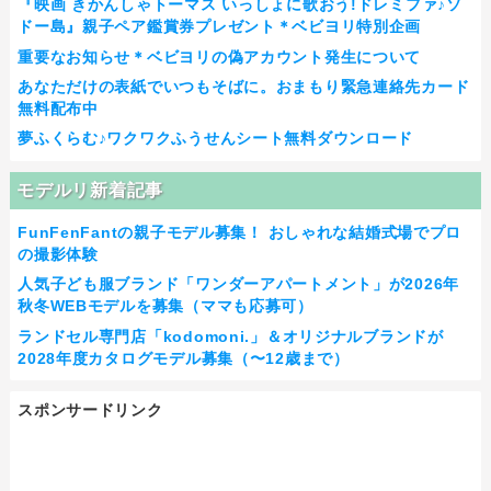
『映画 きかんしゃトーマス いっしょに歌おう!ドレミファ♪ソ
ドー島』親子ペア鑑賞券プレゼント＊ベビヨリ特別企画
重要なお知らせ＊ベビヨリの偽アカウント発生について
あなただけの表紙でいつもそばに。おまもり緊急連絡先カード
無料配布中
夢ふくらむ♪ワクワクふうせんシート無料ダウンロード
モデルリ新着記事
FunFenFantの親子モデル募集！ おしゃれな結婚式場でプロ
の撮影体験
人気子ども服ブランド「ワンダーアパートメント」が2026年
秋冬WEBモデルを募集（ママも応募可）
ランドセル専門店「kodomoni.」＆オリジナルブランドが
2028年度カタログモデル募集（〜12歳まで）
スポンサードリンク