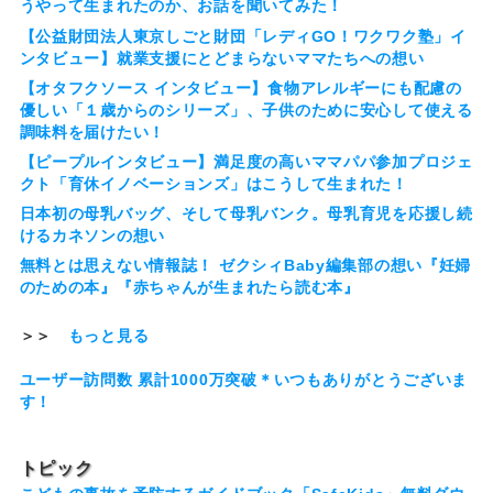
うやって生まれたのか、お話を聞いてみた！
【公益財団法人東京しごと財団「レディGO！ワクワク塾」イ
ンタビュー】就業支援にとどまらないママたちへの想い
【オタフクソース インタビュー】食物アレルギーにも配慮の
優しい「１歳からのシリーズ」、子供のために安心して使える
調味料を届けたい！
【ピープルインタビュー】満足度の高いママパパ参加プロジェ
クト「育休イノベーションズ」はこうして生まれた！
日本初の母乳バッグ、そして母乳バンク。母乳育児を応援し続
けるカネソンの想い
無料とは思えない情報誌！ ゼクシィBaby編集部の想い『妊婦
のための本』『赤ちゃんが生まれたら読む本』
＞＞
もっと見る
ユーザー訪問数 累計1000万突破＊いつもありがとうございま
す！
トピック