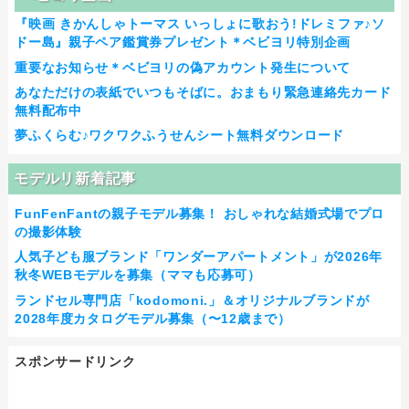
『映画 きかんしゃトーマス いっしょに歌おう!ドレミファ♪ソ
ドー島』親子ペア鑑賞券プレゼント＊ベビヨリ特別企画
重要なお知らせ＊ベビヨリの偽アカウント発生について
あなただけの表紙でいつもそばに。おまもり緊急連絡先カード
無料配布中
夢ふくらむ♪ワクワクふうせんシート無料ダウンロード
モデルリ新着記事
FunFenFantの親子モデル募集！ おしゃれな結婚式場でプロ
の撮影体験
人気子ども服ブランド「ワンダーアパートメント」が2026年
秋冬WEBモデルを募集（ママも応募可）
ランドセル専門店「kodomoni.」＆オリジナルブランドが
2028年度カタログモデル募集（〜12歳まで）
スポンサードリンク