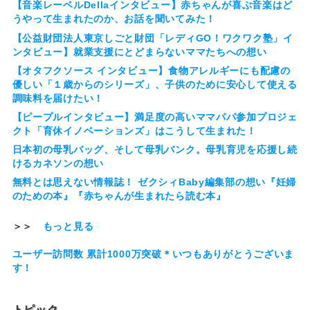
【音楽レーベルDellaインタビュー】赤ちゃんが喜ぶ音楽はど
うやって生まれたのか、お話を聞いてみた！
【公益財団法人東京しごと財団「レディGO！ワクワク塾」イ
ンタビュー】就業支援にとどまらないママたちへの想い
【オタフクソース インタビュー】食物アレルギーにも配慮の
優しい「１歳からのシリーズ」、子供のために安心して使える
調味料を届けたい！
【ピープルインタビュー】満足度の高いママパパ参加プロジェ
クト「育休イノベーションズ」はこうして生まれた！
日本初の母乳バッグ、そして母乳バンク。母乳育児を応援し続
けるカネソンの想い
無料とは思えない情報誌！ ゼクシィBaby編集部の想い『妊婦
のための本』『赤ちゃんが生まれたら読む本』
＞＞
もっと見る
ユーザー訪問数 累計1000万突破＊いつもありがとうございま
す！
トピック