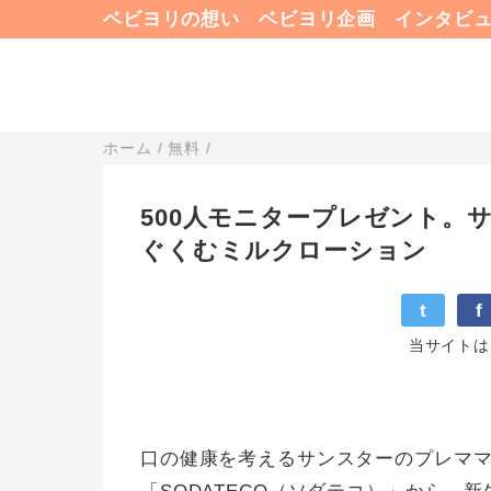
ベビヨリの想い
ベビヨリ企画
インタビ
ホーム
/
無料
/
500人モニタープレゼント。サ
ぐくむミルクローション
t
f
当サイトは
口の健康を考えるサンスターのプレマ