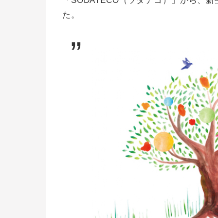
「SODATECO（ソダテコ）」から、
た。