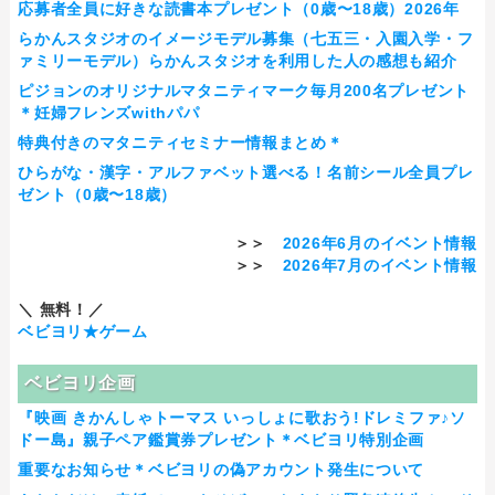
応募者全員に好きな読書本プレゼント（0歳〜18歳）2026年
らかんスタジオのイメージモデル募集（七五三・入園入学・フ
ァミリーモデル）らかんスタジオを利用した人の感想も紹介
ピジョンのオリジナルマタニティマーク毎月200名プレゼント
＊妊婦フレンズwithパパ
特典付きのマタニティセミナー情報まとめ＊
ひらがな・漢字・アルファベット選べる！名前シール全員プレ
ゼント（0歳〜18歳）
＞＞
2026年6月のイベント情報
＞＞
2026年7月のイベント情報
＼ 無料！／
ベビヨリ★ゲーム
ベビヨリ企画
『映画 きかんしゃトーマス いっしょに歌おう!ドレミファ♪ソ
ドー島』親子ペア鑑賞券プレゼント＊ベビヨリ特別企画
重要なお知らせ＊ベビヨリの偽アカウント発生について