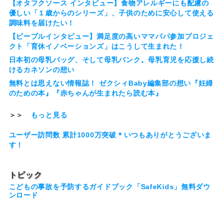
【オタフクソース インタビュー】食物アレルギーにも配慮の
優しい「１歳からのシリーズ」、子供のために安心して使える
調味料を届けたい！
【ピープルインタビュー】満足度の高いママパパ参加プロジェ
クト「育休イノベーションズ」はこうして生まれた！
日本初の母乳バッグ、そして母乳バンク。母乳育児を応援し続
けるカネソンの想い
無料とは思えない情報誌！ ゼクシィBaby編集部の想い『妊婦
のための本』『赤ちゃんが生まれたら読む本』
＞＞
もっと見る
ユーザー訪問数 累計1000万突破＊いつもありがとうございま
す！
トピック
こどもの事故を予防するガイドブック「SafeKids」無料ダウ
ンロード