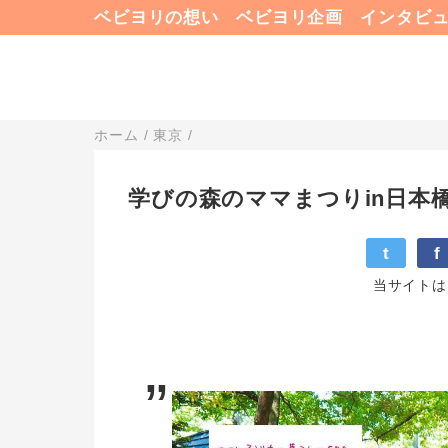
ベビヨリの想い
ベビヨリ企画
インタビ
ホーム
/
東京
/
学びの森のママまつりin日本
t
f
当サイトは