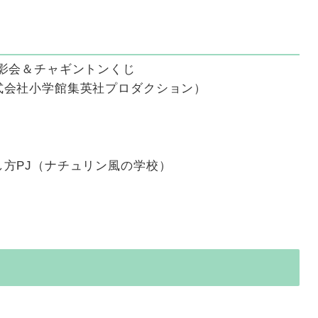
撮影会＆チャギントンくじ
式会社小学館集英社プロダクション）
し方PJ（ナチュリン風の学校）