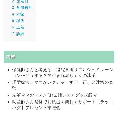
2
開催日
3
参加費用
4
対象
5
場所
6
主催
7
詳細
内容
保健師さんと考える、退院直後リアルシュミレーシ
ョン〜どうする？冬生まれ赤ちゃんの沐浴
理学療法士ママがレクチャーする、正しい沐浴の姿
勢
先輩ママおススメ“お世話シェアグッズ紹介
助産師さん監修でお風呂を楽しくサポート【ラッコ
ハグ】プレゼント抽選会