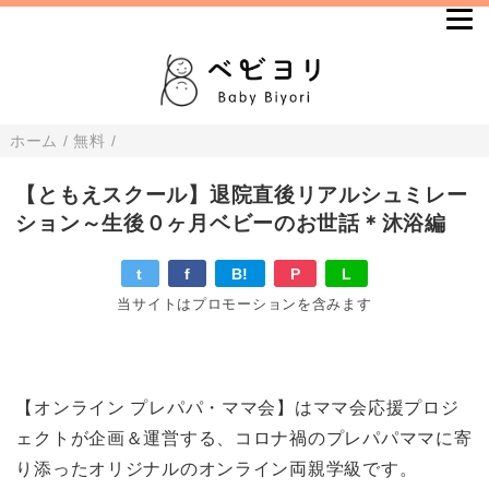
ホーム
/
無料
/
【ともえスクール】退院直後リアルシュミレー
ション～生後０ヶ月ベビーのお世話＊沐浴編
t
f
B!
P
L
当サイトはプロモーションを含みます
【オンライン プレパパ・ママ会】はママ会応援プロジ
ェクトが企画＆運営する、コロナ禍のプレパパママに寄
り添ったオリジナルのオンライン両親学級です。