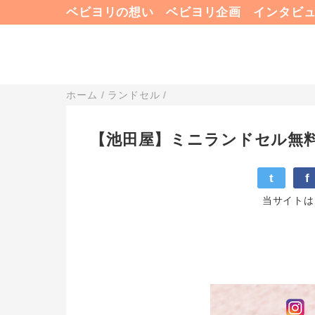
ベビヨリの想い
ベビヨリ企画
インタビ
ホーム
/
ランドセル
/
【池田屋】ミニランドセル無料
t
f
当サイトは