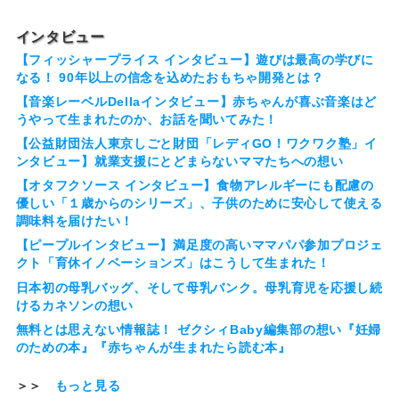
インタビュー
【フィッシャープライス インタビュー】遊びは最高の学びに
なる！ 90年以上の信念を込めたおもちゃ開発とは？
【音楽レーベルDellaインタビュー】赤ちゃんが喜ぶ音楽はど
うやって生まれたのか、お話を聞いてみた！
【公益財団法人東京しごと財団「レディGO！ワクワク塾」イ
ンタビュー】就業支援にとどまらないママたちへの想い
【オタフクソース インタビュー】食物アレルギーにも配慮の
優しい「１歳からのシリーズ」、子供のために安心して使える
調味料を届けたい！
【ピープルインタビュー】満足度の高いママパパ参加プロジェ
クト「育休イノベーションズ」はこうして生まれた！
日本初の母乳バッグ、そして母乳バンク。母乳育児を応援し続
けるカネソンの想い
無料とは思えない情報誌！ ゼクシィBaby編集部の想い『妊婦
のための本』『赤ちゃんが生まれたら読む本』
＞＞
もっと見る