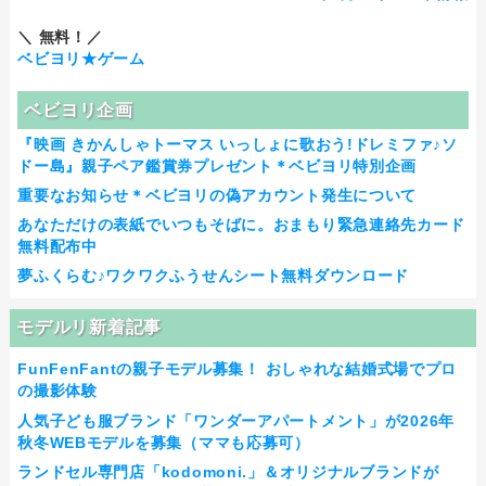
＼ 無料！／
ベビヨリ★ゲーム
ベビヨリ企画
『映画 きかんしゃトーマス いっしょに歌おう!ドレミファ♪ソ
ドー島』親子ペア鑑賞券プレゼント＊ベビヨリ特別企画
重要なお知らせ＊ベビヨリの偽アカウント発生について
あなただけの表紙でいつもそばに。おまもり緊急連絡先カード
無料配布中
夢ふくらむ♪ワクワクふうせんシート無料ダウンロード
モデルリ新着記事
FunFenFantの親子モデル募集！ おしゃれな結婚式場でプロ
の撮影体験
人気子ども服ブランド「ワンダーアパートメント」が2026年
秋冬WEBモデルを募集（ママも応募可）
ランドセル専門店「kodomoni.」＆オリジナルブランドが