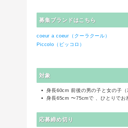
募集ブランドはこちら
coeur a coeur（クーラクール）
Piccolo（ピッコロ）
対象
身長60cm 前後の男の子と女の子
身長65cm 〜75cmで 、ひとり
応募締め切り