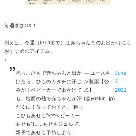
毎週参加OK！
例えば、今週（6/13まで）は赤ちゃんとのお出かけにも
おすすめのアイテム。
↓
抱っこひもで赤ちゃんと出か
— ユースキ
June
けたら、ひものカタチに汗じ
ン製薬【公
7,
みが！ベビーカーで出かけて
式】
2021
も、地面の熱で赤ちゃんが汗
(@yuskin_jp)
だくに！放っておくと、“抱っ
こひもあせも”や“ベビーカー
あせも”に…あせもジェルで、
親子であせも予防しよう！