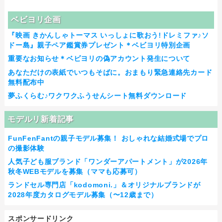
ベビヨリ企画
『映画 きかんしゃトーマス いっしょに歌おう!ドレミファ♪ソ
ドー島』親子ペア鑑賞券プレゼント＊ベビヨリ特別企画
重要なお知らせ＊ベビヨリの偽アカウント発生について
あなただけの表紙でいつもそばに。おまもり緊急連絡先カード
無料配布中
夢ふくらむ♪ワクワクふうせんシート無料ダウンロード
モデルリ新着記事
FunFenFantの親子モデル募集！ おしゃれな結婚式場でプロ
の撮影体験
人気子ども服ブランド「ワンダーアパートメント」が2026年
秋冬WEBモデルを募集（ママも応募可）
ランドセル専門店「kodomoni.」＆オリジナルブランドが
2028年度カタログモデル募集（〜12歳まで）
スポンサードリンク