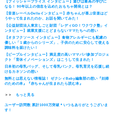
【フィッシャープライス インタビュー】遊びは最高の学びに
なる！ 90年以上の信念を込めたおもちゃ開発とは？
【音楽レーベルDellaインタビュー】赤ちゃんが喜ぶ音楽はど
うやって生まれたのか、お話を聞いてみた！
【公益財団法人東京しごと財団「レディGO！ワクワク塾」イ
ンタビュー】就業支援にとどまらないママたちへの想い
【オタフクソース インタビュー】食物アレルギーにも配慮の
優しい「１歳からのシリーズ」、子供のために安心して使える
調味料を届けたい！
【ピープルインタビュー】満足度の高いママパパ参加プロジェ
クト「育休イノベーションズ」はこうして生まれた！
日本初の母乳バッグ、そして母乳バンク。母乳育児を応援し続
けるカネソンの想い
無料とは思えない情報誌！ ゼクシィBaby編集部の想い『妊婦
のための本』『赤ちゃんが生まれたら読む本』
＞＞
もっと見る
ユーザー訪問数 累計1000万突破＊いつもありがとうございま
す！