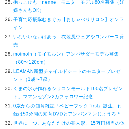
抱っこひも「nenne」モニターモデル80名募集（妊
婦さんもOK）
子育て応援隊むぎぐみ【おしゃべりサロン】オンラ
イン
いないいないばあっ！衣装風ウェアやロンパース発
売
moimoln（モイモルン）アンバサダーモデル募集
（80〜120cm）
LEAMAN新型チャイルドシートのモニタープレゼ
ント（0歳〜7歳）
くまの氷が作れるシリコンモールド100名プレゼン
ト。ママンセゾン2万フォロワー記念
0歳からの知育雑誌『ベビーブックFirst』誕生。付
録は50分間の知育DVDとアンパンマンじょうろ＊
世界に一つ、あなただけの雛人形。15万円相当の体