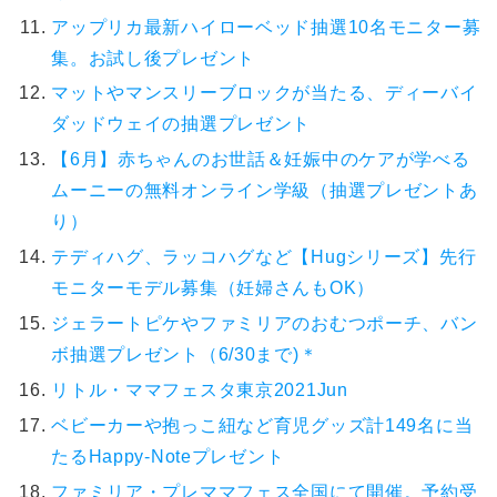
アップリカ最新ハイローベッド抽選10名モニター募
集。お試し後プレゼント
マットやマンスリーブロックが当たる、ディーバイ
ダッドウェイの抽選プレゼント
【6月】赤ちゃんのお世話＆妊娠中のケアが学べる
ムーニーの無料オンライン学級（抽選プレゼントあ
り）
テディハグ、ラッコハグなど【Hugシリーズ】先行
モニターモデル募集（妊婦さんもOK）
ジェラートピケやファミリアのおむつポーチ、バン
ボ抽選プレゼント（6/30まで)＊
リトル・ママフェスタ東京2021Jun
ベビーカーや抱っこ紐など育児グッズ計149名に当
たるHappy-Noteプレゼント
ファミリア・プレママフェス全国にて開催。予約受