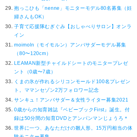
抱っこひも「nenne」モニターモデル80名募集（妊
婦さんもOK）
子育て応援隊むぎぐみ【おしゃべりサロン】オンラ
イン
moimoln（モイモルン）アンバサダーモデル募集
（80〜120cm）
LEAMAN新型チャイルドシートのモニタープレゼ
ント（0歳〜7歳）
くまの氷が作れるシリコンモールド100名プレゼン
ト。ママンセゾン2万フォロワー記念
サンキュ！アンバサダー＆女性ライター募集2021
0歳からの知育雑誌『ベビーブックFirst』誕生。付
録は50分間の知育DVDとアンパンマンじょうろ＊
世界に一つ、あなただけの雛人形。15万円相当の体
験モニター募集