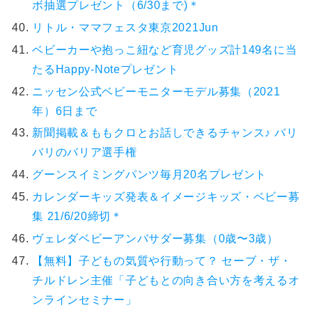
ボ抽選プレゼント（6/30まで)＊
リトル・ママフェスタ東京2021Jun
ベビーカーや抱っこ紐など育児グッズ計149名に当
たるHappy-Noteプレゼント
ニッセン公式ベビーモニターモデル募集（2021
年）6日まで
新聞掲載＆ももクロとお話しできるチャンス♪ バリ
バリのバリア選手権
グーンスイミングパンツ毎月20名プレゼント
カレンダーキッズ発表＆イメージキッズ・ベビー募
集 21/6/20締切＊
ヴェレダベビーアンバサダー募集（0歳〜3歳）
【無料】子どもの気質や行動って？ セーブ・ザ・
チルドレン主催「子どもとの向き合い方を考えるオ
ンラインセミナー」