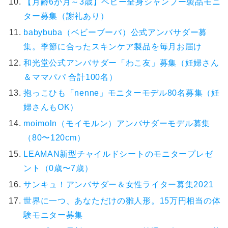
【月齢6か月～3歳】ベビー全身シャンプー製品モニ
ター募集（謝礼あり）
babybuba（ベビーブーバ）公式アンバサダー募
集。季節に合ったスキンケア製品を毎月お届け
和光堂公式アンバサダー「わこ友」募集（妊婦さん
＆ママパパ 合計100名）
抱っこひも「nenne」モニターモデル80名募集（妊
婦さんもOK）
moimoln（モイモルン）アンバサダーモデル募集
（80〜120cm）
LEAMAN新型チャイルドシートのモニタープレゼ
ント（0歳〜7歳）
サンキュ！アンバサダー＆女性ライター募集2021
世界に一つ、あなただけの雛人形。15万円相当の体
験モニター募集