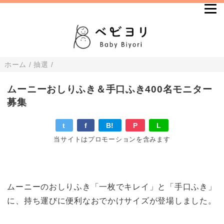
ホーム
/
抽選
/
ムーニーおしりふき＆手口ふき400名モニター
募集
t
f
B!
P
L
当サイトはプロモーションを含みます
ムーニーのおしりふき「一枚でキレイ」と「手口ふき」
に、持ち運びに便利なおでかけサイズが登場しました。