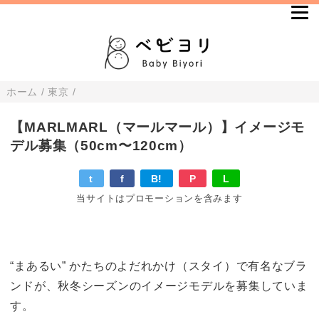
ホーム
/
東京
/
【MARLMARL（マールマール）】イメージモ
デル募集（50cm〜120cm）
t
f
B!
P
L
当サイトはプロモーションを含みます
“まあるい” かたちのよだれかけ（スタイ）で有名なブラ
ンドが、秋冬シーズンのイメージモデルを募集していま
す。