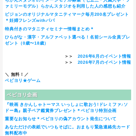
らかんスタジオのイメージモデル募集（七五三・入園入学・フ
ァミリーモデル）らかんスタジオを利用した人の感想も紹介
ピジョンのオリジナルマタニティマーク毎月200名プレゼント
＊妊婦フレンズwithパパ
特典付きのマタニティセミナー情報まとめ＊
ひらがな・漢字・アルファベット選べる！名前シール全員プレ
ゼント（0歳〜18歳）
＞＞
2026年6月のイベント情報
＞＞
2026年7月のイベント情報
＼ 無料！／
ベビヨリ★ゲーム
ベビヨリ企画
『映画 きかんしゃトーマス いっしょに歌おう!ドレミファ♪ソ
ドー島』親子ペア鑑賞券プレゼント＊ベビヨリ特別企画
重要なお知らせ＊ベビヨリの偽アカウント発生について
あなただけの表紙でいつもそばに。おまもり緊急連絡先カード
無料配布中