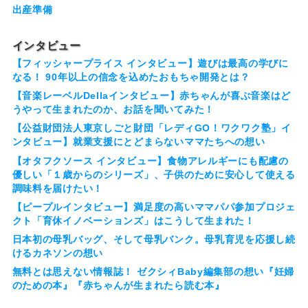
出産準備
インタビュー
【フィッシャープライス インタビュー】遊びは最高の学びに
なる！ 90年以上の信念を込めたおもちゃ開発とは？
【音楽レーベルDellaインタビュー】赤ちゃんが喜ぶ音楽はど
うやって生まれたのか、お話を聞いてみた！
【公益財団法人東京しごと財団「レディGO！ワクワク塾」イ
ンタビュー】就業支援にとどまらないママたちへの想い
【オタフクソース インタビュー】食物アレルギーにも配慮の
優しい「１歳からのシリーズ」、子供のために安心して使える
調味料を届けたい！
【ピープルインタビュー】満足度の高いママパパ参加プロジェ
クト「育休イノベーションズ」はこうして生まれた！
日本初の母乳バッグ、そして母乳バンク。母乳育児を応援し続
けるカネソンの想い
無料とは思えない情報誌！ ゼクシィBaby編集部の想い『妊婦
のための本』『赤ちゃんが生まれたら読む本』