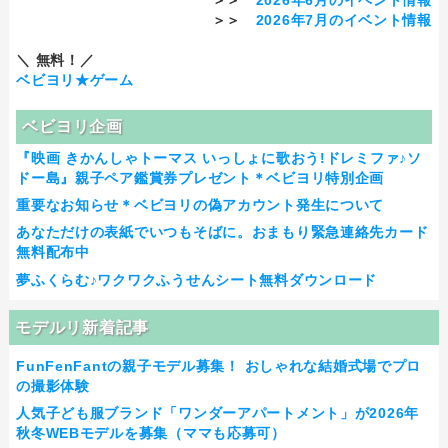
＞＞
2026年7月のイベント情報
＼ 無料！／
ベビヨリ★ゲーム
ベビヨリ企画
『映画 きかんしゃトーマス いっしょに歌おう!ドレミファ♪ソ
ドー島』親子ペア鑑賞券プレゼント＊ベビヨリ特別企画
重要なお知らせ＊ベビヨリの偽アカウント発生について
あなただけの表紙でいつもそばに。おまもり緊急連絡先カード
無料配布中
夢ふくらむ♪ワクワクふうせんシート無料ダウンロード
モデルリ新着記事
FunFenFantの親子モデル募集！ おしゃれな結婚式場でプロ
の撮影体験
人気子ども服ブランド「ワンダーアパートメント」が2026年
秋冬WEBモデルを募集（ママも応募可）