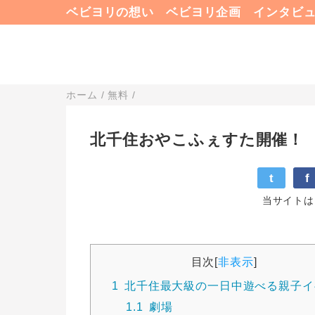
ベビヨリの想い
ベビヨリ企画
インタビ
ホーム
/
無料
/
北千住おやこふぇすた開催！
t
f
当サイトは
目次
[
非表示
]
1
北千住最大級の一日中遊べる親子イ
1.1
劇場