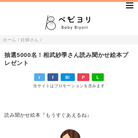
ホーム
/
妊婦さん
/
抽選5000名！相武紗季さん読み聞かせ絵本プ
レゼント
t
f
B!
P
L
当サイトはプロモーションを含みます
読み聞かせ絵本『もうすぐあえるね』