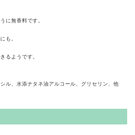
ト
ように無香料です。
湿にも。
できるようです。
キシル、水添ナタネ油アルコール、グリセリン、他