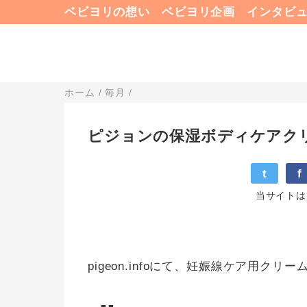
ベビヨリの想い
ベビヨリ企画
インタビ
ホーム
/
毎月
/
ピジョンの保湿ボディケアク
t
f
当サイトは
pigeon.infoにて、妊娠線ケア用