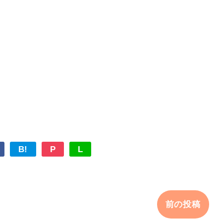
B!
P
L
前の投稿