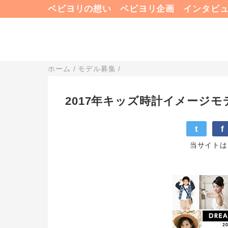
ベビヨリの想い
ベビヨリ企画
インタビ
ホーム
/
モデル募集
/
2017年キッズ時計イメージモ
t
f
当サイトは