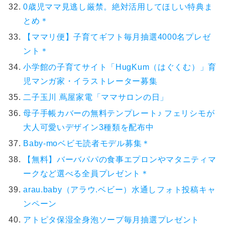
0歳児ママ見逃し厳禁。絶対活用してほしい特典ま
とめ＊
【ママリ便】子育てギフト毎月抽選4000名プレゼ
ント＊
小学館の子育てサイト「HugKum（はぐくむ）」育
児マンガ家・イラストレーター募集
二子玉川 蔦屋家電「ママサロンの日」
母子手帳カバーの無料テンプレート♪ フェリシモが
大人可愛いデザイン3種類を配布中
Baby-moベビモ読者モデル募集＊
【無料】バーバパパの食事エプロンやマタニティマ
ークなど選べる全員プレゼント＊
arau.baby（アラウ.ベビー）水通しフォト投稿キャ
ンペーン
アトピタ保湿全身泡ソープ毎月抽選プレゼント