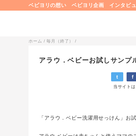
ベビヨリの想い
ベビヨリ企画
インタビ
ホーム
/
毎月（終了）
/
アラウ．ベビーお試しサンプ
t
f
当サイトは
「アラウ．ベビー洗濯用せっけん」お試