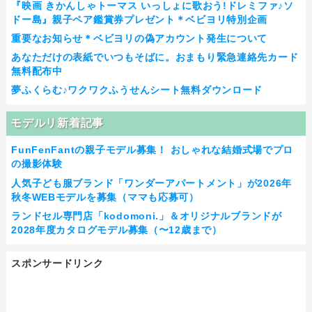
『映画 きかんしゃトーマス いっしょに歌おう!ドレミファ♪ソ
ドー島』親子ペア鑑賞券プレゼント＊ベビヨリ特別企画
重要なお知らせ＊ベビヨリの偽アカウント発生について
あなただけの表紙でいつもそばに。おまもり緊急連絡先カード
無料配布中
夢ふくらむ♪ワクワクふうせんシート無料ダウンロード
モデルリ新着記事
FunFenFantの親子モデル募集！ おしゃれな結婚式場でプロ
の撮影体験
人気子ども服ブランド「ワンダーアパートメント」が2026年
秋冬WEBモデルを募集（ママも応募可）
ランドセル専門店「kodomoni.」＆オリジナルブランドが
2028年度カタログモデル募集（〜12歳まで）
スポンサードリンク