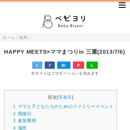
ホーム
/
無料
/
HAPPY MEETS×ママまつりin 三重(2013/7/6)
t
f
B!
P
L
当サイトはプロモーションを含みます
目次
[
非表示
]
1
ママと子どもたちのためのファミリーイベント
2
開催日
3
参加費用
4
場所